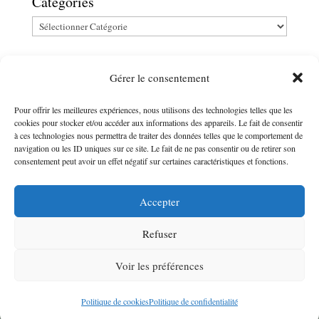
Catégories
Politique de confidentialité
Gérer le consentement
Politique de cookies (CA)
Pour offrir les meilleures expériences, nous utilisons des technologies telles que les
cookies pour stocker et/ou accéder aux informations des appareils. Le fait de consentir
Kit média
à ces technologies nous permettra de traiter des données telles que le comportement de
navigation ou les ID uniques sur ce site. Le fait de ne pas consentir ou de retirer son
consentement peut avoir un effet négatif sur certaines caractéristiques et fonctions.
Accepter
Politique de confidentialité
Politique de cookies (CA)
Kit média
Refuser
Voir les préférences
La curieuse foodie © 2026
Politique de cookies
Politique de confidentialité