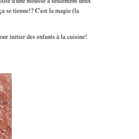
éussite d'une mousse à seulement deux
a se tienne!? C'est la magie (la
our initier des enfants à la cuisine!