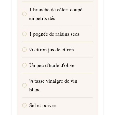
1
branche
de céleri coupé
en petits dés
1
pognée
de raisins secs
1⁄2
citron
jus de citron
Un
peu
d'huile d'olive
1⁄4
tasse
vinaigre de vin
blanc
Sel et poivre