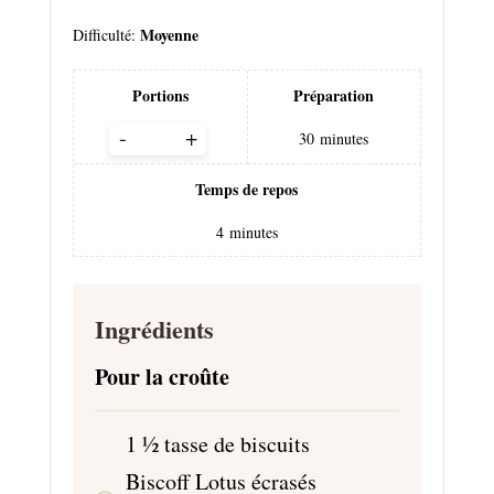
Moyenne
Difficulté:
Portions
Préparation
Adjust
-
+
30
minutes
servings
Temps de repos
4
minutes
Ingrédients
Pour la croûte
1 1⁄2
tasse de biscuits
Biscoff Lotus écrasés